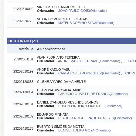
VINÍCIUS DO CARMO MELÍCIO
21202510020
Orientador:
JOAO PAULO GOIS(Orientador)
VITOR DOMENIQUELLI CHAGAS
21202620779
Orientador:
MATEUS COELHO SILVA(Orientador)
DOUTORADO (21)
Matrícula
Aluno/Orientador
ALAN FLORIANO TEIXEIRA
23202531181
Orientador:
ANDRE MASCIOLI CRAVO(Coorientador)
,
JOAO P
ANDRÉ KAZUO YASUI
23202510199
Orientador:
CARLA LOPES RODRIGUEZ(Orientador)
,
ANDRE 
23202120385
CILENE APARECIDA MAINENTE
CLARISSA SIMOYAMA DAVID
23202130964
Orientador:
FABRICIO OLIVETTI DE FRANCA(Orientador)
DANIEL D'ANGELO RESENDE BARROS
23202610131
Orientador:
EDSON PINHEIRO PIMENTEL(Orientador)
EDUARDO PINHATA
23202610132
Orientador:
CLAUDIO NOGUEIRA DE MENESES(Orientador)
EVERTON SIMÕES DA MOTTA
23202410173
Orientador:
DENISE HIDEKO GOYA(Orientador)