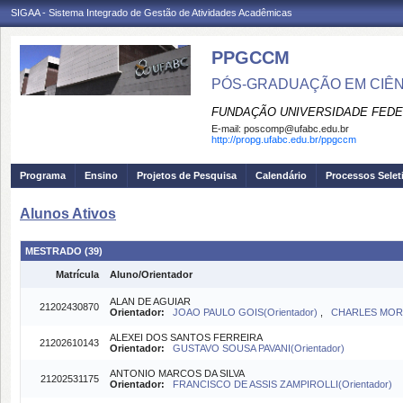
SIGAA - Sistema Integrado de Gestão de Atividades Acadêmicas
PPGCCM
PÓS-GRADUAÇÃO EM CIÊ
FUNDAÇÃO UNIVERSIDADE FEDE
E-mail:
poscomp@ufabc.edu.br
http://propg.ufabc.edu.br/ppgccm
Programa
Ensino
Projetos de Pesquisa
Calendário
Processos Selet
Alunos Ativos
MESTRADO (39)
Matrícula
Aluno/Orientador
ALAN DE AGUIAR
21202430870
Orientador:
JOAO PAULO GOIS(Orientador)
,
CHARLES MORP
ALEXEI DOS SANTOS FERREIRA
21202610143
Orientador:
GUSTAVO SOUSA PAVANI(Orientador)
ANTONIO MARCOS DA SILVA
21202531175
Orientador:
FRANCISCO DE ASSIS ZAMPIROLLI(Orientador)