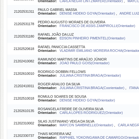
Orientador:
CARLA NEGRI LINTZMAYER(Orientador)
,
MAYCON
PAULO GABRIEL MASSA
21202531311
Orientador:
DENISE HIDEKO GOYA(Orientador)
,
ANDRE LUIZ
PEDRO AUGUSTO MORAES DE OLIVEIRA
21202531178
Orientador:
FRANCISCO DE ASSIS ZAMPIROLLI(Orientador)
RAFAEL JOÃO DA LUZ
21202531180
Orientador:
EDSON PINHEIRO PIMENTEL(Orientador)
RAFAEL PANICCIA CASSETTA
21202520618
Orientador:
VLADIMIR EMILIANO MOREIRA ROCHA(Orientador
RAIMUNDO MARTINS DE ARAÚJO JÚNIOR
21202410082
Orientador:
JOAO PAULO GOIS(Orientador)
RODRIGO DOBBIN FELLOWS
21202610010
Orientador:
JULIANA CRISTINA BRAGA(Orientador)
ROGER ARAUJO DA SILVA
21202410011
Orientador:
JULIANA CRISTINA BRAGA(Coorientador)
,
ITANA
ROMULO SOARES DE SOUSA
21202510018
Orientador:
DENISE HIDEKO GOYA(Orientador)
ROSANGELA FREIRE DE OLIVEIRA SILVA
21202610135
Orientador:
CARLA LOPES RODRIGUEZ(Orientador)
SILAS JUSTINIANO VEIGA DA SILVA
21202310002
Orientador:
MAYCON SAMBINELLI(Orientador)
,
CARLA NEGRI
THAIS MOREIRA VAZ
21202330737
Orientador:
RAPHAEL YOKOINGAWA DE CAMARGO(Orientado