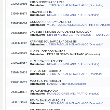
FABIO FERREIRA DE ASSIS
23202620806
Orientador:
JESUS PASCUAL MENA CHALCO(Orientador)
FARANGIS JOHARI
23202410174
Orientador:
RONALDO CRISTIANO PRATI(Orientador)
GUSTAVO URUGUAY CASTILHO
23202310004
Orientador:
VICTORIA ALEJANDRA SALAZAR HERRERA(Coorie
JHOSSETT STALINN LONGOBARDI MOGOLLÓN
23202610133
Orientador:
DENISE HIDEKO GOYA(Orientador)
,
RODRIGO A
KARHYNE SOUSA PADILHA DE ASSIS
23202620807
Orientador:
JESUS PASCUAL MENA CHALCO(Orientador)
LUCAS HECK DOS SANTOS
23202230904
Orientador:
DENIS GUSTAVO FANTINATO (Orientador)
LUIS CESAR DE AZEVEDO
23202210257
Orientador:
RONALDO CRISTIANO PRATI(Orientador)
LUIZ GABRIEL CORREIA
23202430933
Orientador:
JESUS PASCUAL MENA CHALCO(Orientador)
MAURICIO PEREIRA LUTI
23202120371
Orientador:
ITANA STIUBIENER(Orientador)
NATALIA EMELIANOVA
23202410176
Orientador:
RONALDO CRISTIANO PRATI(Orientador)
RENAN DA SILVA MARQUES
23202430931
Orientador:
JESUS PASCUAL MENA CHALCO(Orientador)