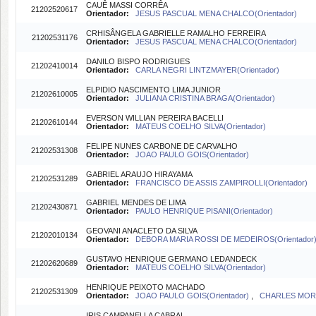
CAUÊ MASSI CORRÊA
21202520617
Orientador:
JESUS PASCUAL MENA CHALCO(Orientador)
CRHISÂNGELA GABRIELLE RAMALHO FERREIRA
21202531176
Orientador:
JESUS PASCUAL MENA CHALCO(Orientador)
DANILO BISPO RODRIGUES
21202410014
Orientador:
CARLA NEGRI LINTZMAYER(Orientador)
ELPIDIO NASCIMENTO LIMA JUNIOR
21202610005
Orientador:
JULIANA CRISTINA BRAGA(Orientador)
EVERSON WILLIAN PEREIRA BACELLI
21202610144
Orientador:
MATEUS COELHO SILVA(Orientador)
FELIPE NUNES CARBONE DE CARVALHO
21202531308
Orientador:
JOAO PAULO GOIS(Orientador)
GABRIEL ARAUJO HIRAYAMA
21202531289
Orientador:
FRANCISCO DE ASSIS ZAMPIROLLI(Orientador)
GABRIEL MENDES DE LIMA
21202430871
Orientador:
PAULO HENRIQUE PISANI(Orientador)
GEOVANI ANACLETO DA SILVA
21202010134
Orientador:
DEBORA MARIA ROSSI DE MEDEIROS(Orientador
GUSTAVO HENRIQUE GERMANO LEDANDECK
21202620689
Orientador:
MATEUS COELHO SILVA(Orientador)
HENRIQUE PEIXOTO MACHADO
21202531309
Orientador:
JOAO PAULO GOIS(Orientador)
,
CHARLES MORP
IRIS CAMPANELLA CABRAL