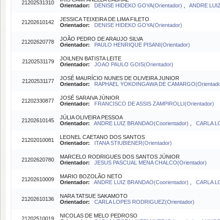
21202531310
Orientador:
DENISE HIDEKO GOYA(Orientador)
,
ANDRE LUIZ
JESSICA TEIXEIRA DE LIMA FILETO
21202610142
Orientador:
DENISE HIDEKO GOYA(Orientador)
JOÃO PEDRO DE ARAUJO SILVA
21202620778
Orientador:
PAULO HENRIQUE PISANI(Orientador)
JOILNEN BATISTA LEITE
21202531179
Orientador:
JOAO PAULO GOIS(Orientador)
JOSÉ MAURÍCIO NUNES DE OLIVEIRA JUNIOR
21202531177
Orientador:
RAPHAEL YOKOINGAWA DE CAMARGO(Orientado
JOSÉ SARAIVA JÚNIOR
21202330877
Orientador:
FRANCISCO DE ASSIS ZAMPIROLLI(Orientador)
JÚLIA OLIVEIRA PESSOA
21202610145
Orientador:
ANDRE LUIZ BRANDAO(Coorientador)
,
CARLA L
LEONEL CAETANO DOS SANTOS
21202010081
Orientador:
ITANA STIUBIENER(Orientador)
MARCELO RODRIGUES DOS SANTOS JÚNIOR
21202620780
Orientador:
JESUS PASCUAL MENA CHALCO(Orientador)
MARIO BOZOLÃO NETO
21202610009
Orientador:
ANDRE LUIZ BRANDAO(Coorientador)
,
CARLA L
NARA TATSUE SAKAMOTO
21202610136
Orientador:
CARLA LOPES RODRIGUEZ(Orientador)
NICOLAS DE MELO PEDROSO
21202510019