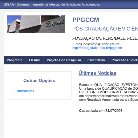
SIGAA - Sistema Integrado de Gestão de Atividades Acadêmicas
PPGCCM
PÓS-GRADUAÇÃO EM CIÊ
FUNDAÇÃO UNIVERSIDADE FEDE
E-mail:
poscomp@ufabc.edu.br
http://propg.ufabc.edu.br/ppgccm
Programa
Ensino
Projetos de Pesquisa
Calendário
Processos Selet
Últimas Notícias
Outras Opções
Banca de QUALIFICAÇÃO: EVERTO
Uma banca de QUALIFICAÇÃO de DOU
· Laboratórios
EVERTON SIMÕES DA MOTTA Data: 24/
em https://conferenciaweb.rnp.br/webc
com Realidade Aumentada para a Educ
Cadastrada em:
31/07/2026