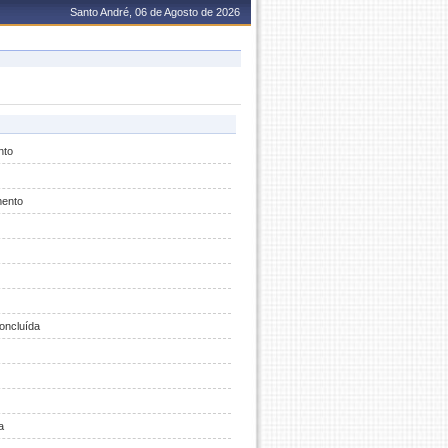
Santo André, 06 de Agosto de 2026
nto
ento
oncluída
a