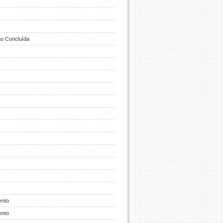
o Concluída
ento
ento