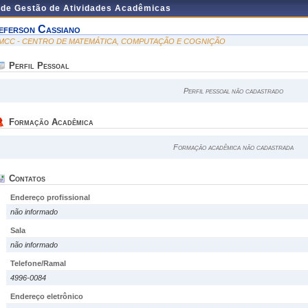
 de Gestão de Atividades Acadêmicas
eferson Cassiano
MCC - CENTRO DE MATEMÁTICA, COMPUTAÇÃO E COGNIÇÃO
Perfil Pessoal
Perfil pessoal não cadastrado
Formação Acadêmica
Formação acadêmica não cadastrada
Contatos
Endereço profissional
não informado
Sala
não informado
Telefone/Ramal
4996-0084
Endereço eletrônico