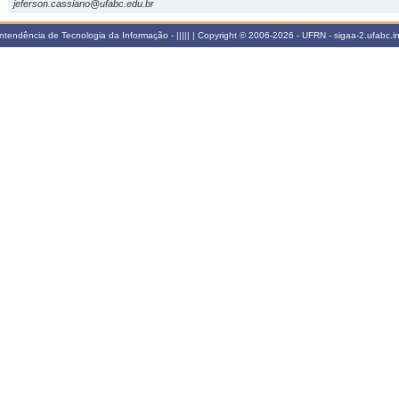
jeferson.cassiano@ufabc.edu.br
tendência de Tecnologia da Informação - ||||| | Copyright © 2006-2026 - UFRN - sigaa-2.ufabc.in