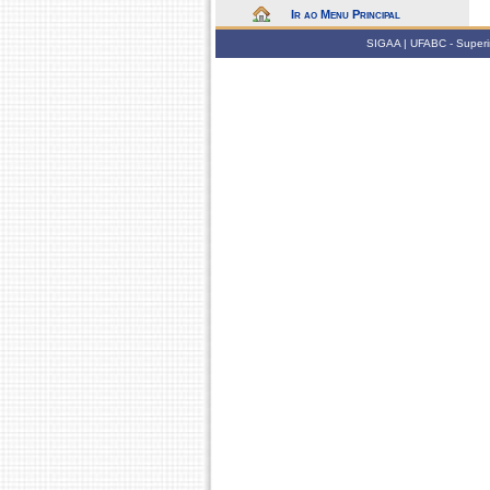
Ir ao Menu Principal
SIGAA | UFABC - Superin