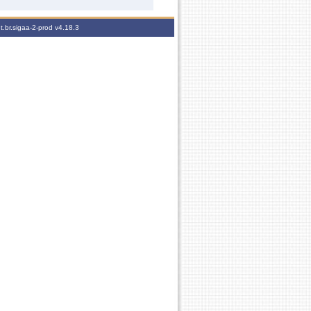
t.br.sigaa-2-prod
v4.18.3