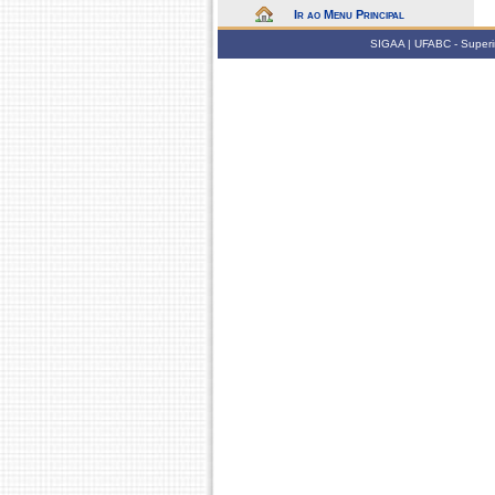
Ir ao Menu Principal
SIGAA | UFABC - Superin