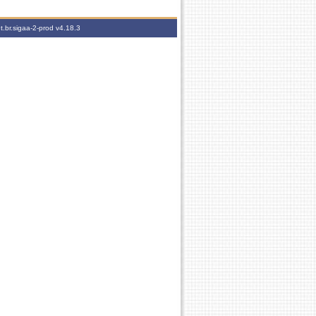
t.br.sigaa-2-prod
v4.18.3