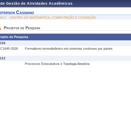
 de Gestão de Atividades Acadêmicas
eferson Cassiano
MCC - CENTRO DE MATEMÁTICA, COMPUTAÇÃO E COGNIÇÃO
Projetos de Pesquisa
rojeto de Pesquisa
026
IC1645-2026
Formalismo termodinâmico em sistemas contínuos por partes
022
Processos Estocásticos e Topologia Aleatória