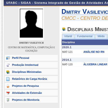
UFABC ›
SIGAA - Sistema Integrado de Gestão de Atividades 
Dmitry Vasilevi
CMCC - CENTRO D
Disciplinas Mini
Infantil
Fundamental
Médio
Disciplina
DMITRY VASILEVICH
2020.1
CENTRO DE MATEMÁTICA, COMPUTAÇÃO E
COGNIÇÃO
MAT-121
ANÁLISE NO RN
Perfil Pessoal
2014.1
MAT-120
ÁLGEBRA LINEAR 
Produção Intelectual
Disciplinas Ministradas
Relatórios de Carga Horária
Projetos de Pesquisa
Atividades de Extensão
Projetos de Monitoria