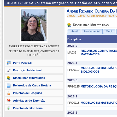
UFABC ›
SIGAA - Sistema Integrado de Gestão de Atividades 
Andre Ricardo Oliveira Da
CMCC - CENTRO DE MATEMÁTICA,
Disciplinas Ministradas
Infantil
Fundamental
Médio
Disciplina
2026.2
ANDRE RICARDO OLIVEIRA DA FONSECA
RECURSOS COMPUTACION
CENTRO DE MATEMÁTICA, COMPUTAÇÃO E
MA036
MATEMÁTICA
COGNIÇÃO
Perfil Pessoal
2026.1
MODELAGEM MATEMÁTICA
PPG0119
Produção Intelectual
BIOLÓGICOS
Disciplinas Ministradas
2025.3
Relatórios de Carga Horária
PPG0125
METODOLOGIA DA PESQU
Projetos de Pesquisa
2025.2
Atividades de Extensão
PPG0118
MODELAGEM MATEMÁTI
Projetos de Monitoria
2025.1