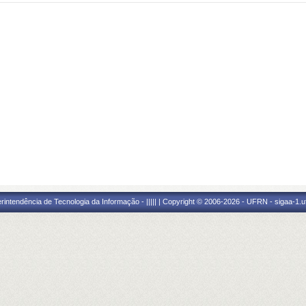
ntendência de Tecnologia da Informação - ||||| | Copyright © 2006-2026 - UFRN - sigaa-1.uf