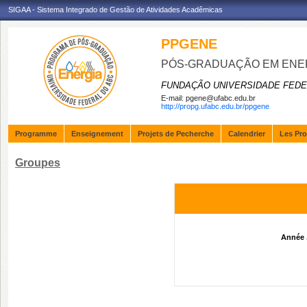
SIGAA - Sistema Integrado de Gestão de Atividades Acadêmicas
PPGENE
PÓS-GRADUAÇÃO EM ENE
FUNDAÇÃO UNIVERSIDADE FEDE
E-mail:
pgene@ufabc.edu.br
http://propg.ufabc.edu.br/ppgene
Programme
Enseignement
Projets de Pecherche
Calendrier
Les Pro
Groupes
Année 