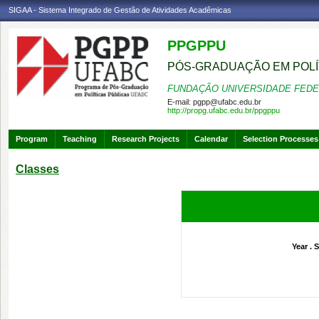
SIGAA - Sistema Integrado de Gestão de Atividades Acadêmicas
PPGPPU
PÓS-GRADUAÇÃO EM POLÍ
FUNDAÇÃO UNIVERSIDADE FEDE
E-mail:
pgpp@ufabc.edu.br
http://propg.ufabc.edu.br/ppgppu
Program
Teaching
Research Projects
Calendar
Selection Processes
Classes
Year . 