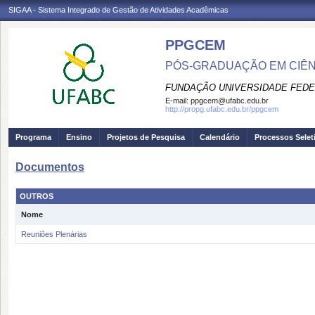
SIGAA - Sistema Integrado de Gestão de Atividades Acadêmicas
PPGCEM
PÓS-GRADUAÇÃO EM CIÊNC
FUNDAÇÃO UNIVERSIDADE FEDE
E-mail:
ppgcem@ufabc.edu.br
http://propg.ufabc.edu.br/ppgcem
Programa
Ensino
Projetos de Pesquisa
Calendário
Processos Selet
Documentos
OUTROS
Nome
Reuniões Plenárias