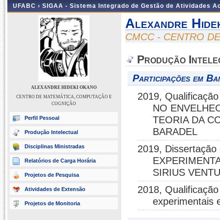
UFABC ›
SIGAA - Sistema Integrado de Gestão de Atividades 
Alexandre Hide
CMCC - CENTRO D
Produção Intele
Participações em Ba
ALEXANDRE HIDEKI OKANO
2019, Qualifica
CENTRO DE MATEMÁTICA, COMPUTAÇÃO E
COGNIÇÃO
NO ENVELHEC
TEORIA DA C
Perfil Pessoal
BARADEL
Produção Intelectual
Disciplinas Ministradas
2019, Dissertaçã
EXPERIMENTA
Relatórios de Carga Horária
SIRIUS VENT
Projetos de Pesquisa
2018, Qualificação
Atividades de Extensão
experimentais
Projetos de Monitoria