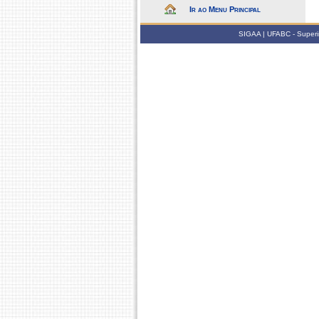
Ir ao Menu Principal
SIGAA | UFABC - Superin