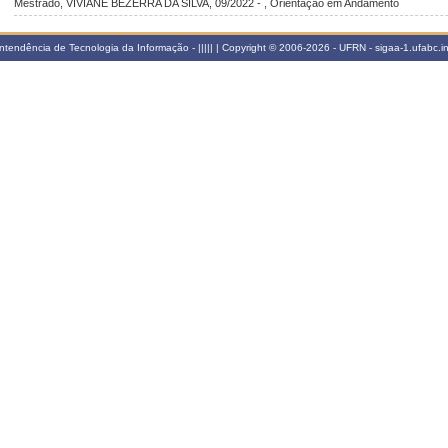
Mestrado, VIVIANE BEZERRA DA SILVA, 09/2022 - , Orientação em Andamento
tendência de Tecnologia da Informação - ||||| | Copyright © 2006-2026 - UFRN - sigaa-1.ufabc.in