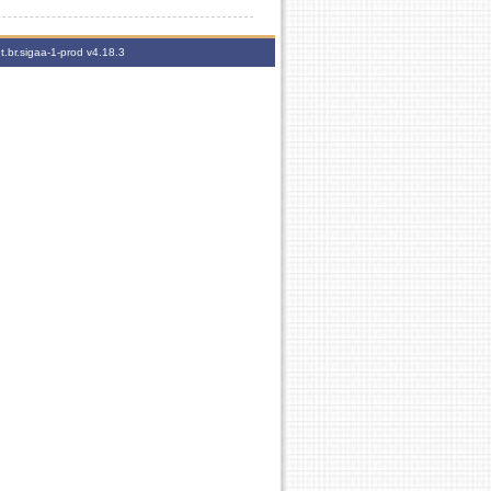
t.br.sigaa-1-prod
v4.18.3