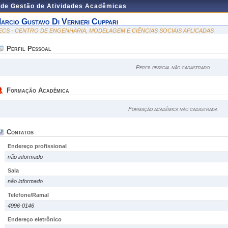
 de Gestão de Atividades Acadêmicas
arcio Gustavo Di Vernieri Cuppari
ECS - CENTRO DE ENGENHARIA, MODELAGEM E CIÊNCIAS SOCIAIS APLICADAS
Perfil Pessoal
Perfil pessoal não cadastrado
Formação Acadêmica
Formação acadêmica não cadastrada
Contatos
Endereço profissional
não informado
Sala
não informado
Telefone/Ramal
4996-0146
Endereço eletrônico