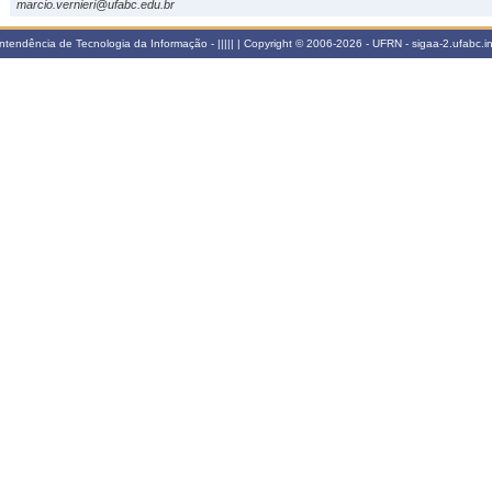
marcio.vernieri@ufabc.edu.br
tendência de Tecnologia da Informação - ||||| | Copyright © 2006-2026 - UFRN - sigaa-2.ufabc.in