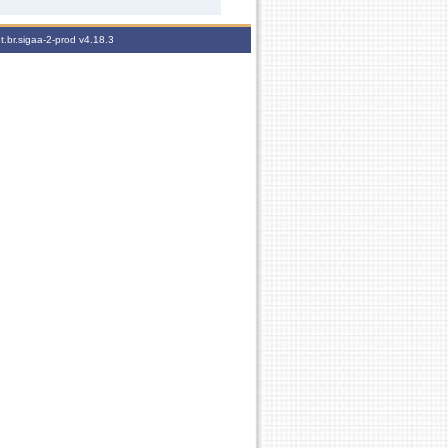
t.br.sigaa-2-prod
v4.18.3