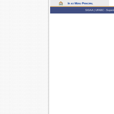
Ir ao Menu Principal
SIGAA | UFABC - Superin