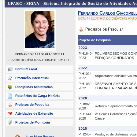
UFABC ›
SIGAA - Sistema Integrado de Gestão de Atividades 
Fernando Carlos Giacomell
CCNH - CENTRO DE CIÊNCIAS NAT
Projetos de Pesquisa
Projeto de Pesquisa
2023
PIH1640-
POLIMEROSSOMOS CONTE
FERNANDO CARLOS GIACOMELLI
2023
ESPAÇOS CONFINADOS
CENTRO DE CIÊNCIAS NATURAIS E HUMANAS
2022
Perfil Pessoal
PIH1014-
Arquitetando coloides via i
Produção Intelectual
2022
PIH1039-
DESENVOLVIMENTO DE S
Disciplinas Ministradas
2022
COMBATE A PRAGAS AGR
Relatórios de Carga Horária
2020
PIH882-
Projetos de Pesquisa
Reforço e aprimoramento da 
2020
Atividades de Extensão
PIH1641-
Vesículas Poliméricas Sensí
2020
Câncer
Projetos de Monitoria
2015
PIH245-
Produção de Sistemas Supra
Ir ao Menu Principal