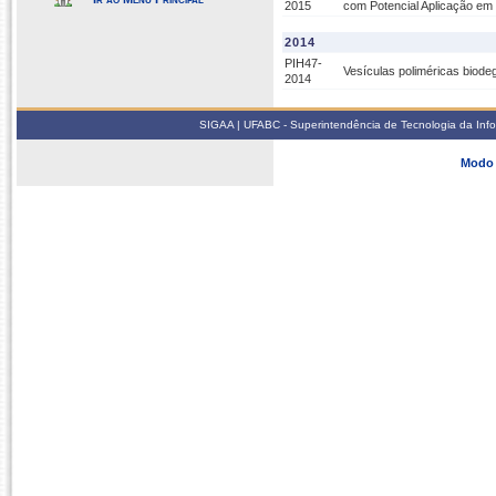
2015
com Potencial Aplicação em
2014
PIH47-
Vesículas poliméricas biod
2014
SIGAA | UFABC - Superintendência de Tecnologia da Infor
Modo 