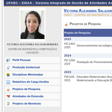
UFABC ›
SIGAA - Sistema Integrado de Gestão de Atividades 
Victoria Alejandra Salaza
CMCC - CENTRO DE MATEMÁTICA,
Projetos de Pesquisa
Projeto de Pesquisa
2025
PIC1403-
VICTORIA ALEJANDRA SALAZAR HERRERA
Desenvolvimento tecnológic
2025
CENTRO DE MATEMÁTICA, COMPUTAÇÃO E
COGNIÇÃO
2024
Perfil Pessoal
PIC1268-
Rotulação de Posicionamento
2024
Produção Intelectual
2023
Disciplinas Ministradas
PIE1165-
Education Modernization Braz
2023
Modernizando a Educação Bras
Relatórios de Carga Horária
Projetos de Pesquisa
Atividades de Extensão
Projetos de Monitoria