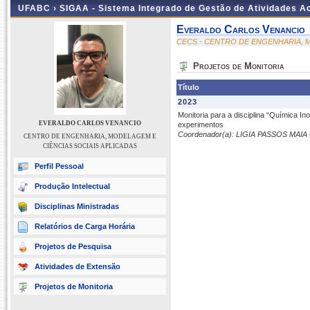
UFABC ›
SIGAA - Sistema Integrado de Gestão de Atividades 
Everaldo Carlos Venancio
CECS - CENTRO DE ENGENHARIA, M
Projetos de Monitoria
Título
2023
Monitoria para a disciplina “Química In
EVERALDO CARLOS VENANCIO
experimentos
Coordenador(a): LIGIA PASSOS MAIA
CENTRO DE ENGENHARIA, MODELAGEM E
CIÊNCIAS SOCIAIS APLICADAS
Perfil Pessoal
Produção Intelectual
Disciplinas Ministradas
Relatórios de Carga Horária
Projetos de Pesquisa
Atividades de Extensão
Projetos de Monitoria