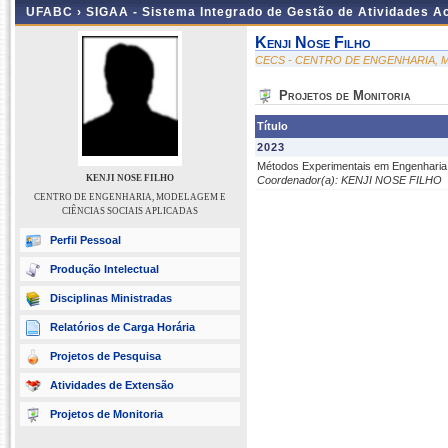
UFABC ›
SIGAA - Sistema Integrado de Gestão de Atividades 
Kenji Nose Filho
CECS - CENTRO DE ENGENHARIA, M
Projetos de Monitoria
Título
2023
Métodos Experimentais em Engenharia – 
KENJI NOSE FILHO
Coordenador(a): KENJI NOSE FILHO
CENTRO DE ENGENHARIA, MODELAGEM E
CIÊNCIAS SOCIAIS APLICADAS
Perfil Pessoal
Produção Intelectual
Disciplinas Ministradas
Relatórios de Carga Horária
Projetos de Pesquisa
Atividades de Extensão
Projetos de Monitoria