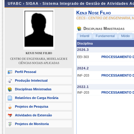
UFABC ›
SIGAA - Sistema Integrado de Gestão de Atividades 
Kenji Nose Filho
CECS - CENTRO DE ENGENHARIA, M
Disciplinas Ministradas
Infantil
Fundamental
Médio
Disciplina
2026.3
KENJI NOSE FILHO
EEI-303
PROCESSAMENTO D
CENTRO DE ENGENHARIA, MODELAGEM E
CIÊNCIAS SOCIAIS APLICADAS
2024.2
Perfil Pessoal
INF-203
PROCESSAMENTO D
Produção Intelectual
2022.1
Disciplinas Ministradas
INF-203
PROCESSAMENTO D
Relatórios de Carga Horária
Projetos de Pesquisa
Atividades de Extensão
Projetos de Monitoria