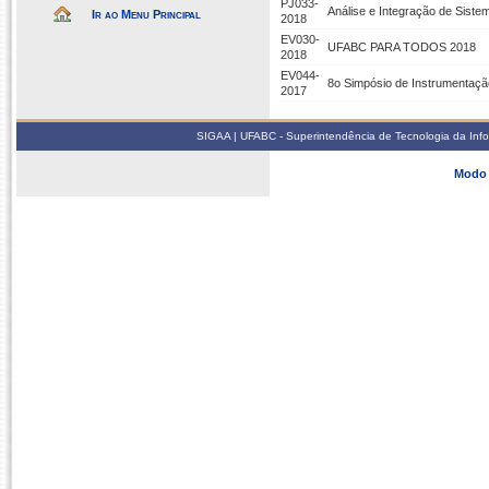
PJ033-
Análise e Integração de Sist
Ir ao Menu Principal
2018
EV030-
UFABC PARA TODOS 2018
2018
EV044-
8o Simpósio de Instrumentaçã
2017
SIGAA | UFABC - Superintendência de Tecnologia da Infor
Modo 