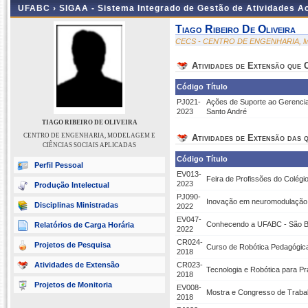
UFABC ›
SIGAA - Sistema Integrado de Gestão de Atividades 
Tiago Ribeiro De Oliveira
CECS - CENTRO DE ENGENHARIA, M
Atividades de Extensão que
Código
Título
PJ021-
Ações de Suporte ao Gerencia
2023
Santo André
TIAGO RIBEIRO DE OLIVEIRA
CENTRO DE ENGENHARIA, MODELAGEM E
Atividades de Extensão das q
CIÊNCIAS SOCIAIS APLICADAS
Código
Título
Perfil Pessoal
EV013-
Feira de Profissões do Colégi
2023
Produção Intelectual
PJ090-
Inovação em neuromodulação 
Disciplinas Ministradas
2022
EV047-
Conhecendo a UFABC - São 
Relatórios de Carga Horária
2022
CR024-
Projetos de Pesquisa
Curso de Robótica Pedagógica
2018
Atividades de Extensão
CR023-
Tecnologia e Robótica para P
2018
Projetos de Monitoria
EV008-
Mostra e Congresso de Trabal
2018