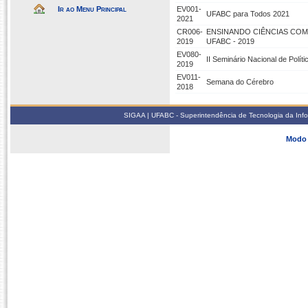
Ir ao Menu Principal
EV001-
UFABC para Todos 2021
2021
CR006-
ENSINANDO CIÊNCIAS COM 
2019
UFABC - 2019
EV080-
II Seminário Nacional de Polít
2019
EV011-
Semana do Cérebro
2018
SIGAA | UFABC - Superintendência de Tecnologia da Infor
Modo 