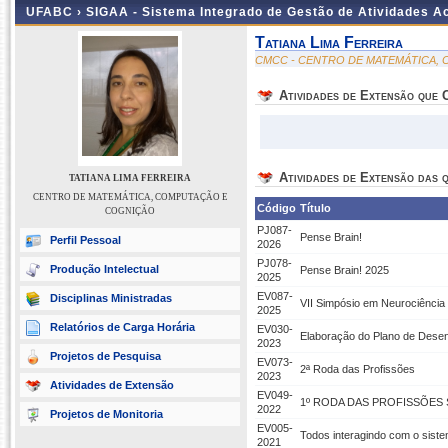
UFABC ›
SIGAA - Sistema Integrado de Gestão de Atividades 
Tatiana Lima Ferreira
CMCC - CENTRO DE MATEMÁTICA,
Atividades de Extensão que
Atividades de Extensão das q
TATIANA LIMA FERREIRA
CENTRO DE MATEMÁTICA, COMPUTAÇÃO E
Código
Título
COGNIÇÃO
PJ087-
Pense Brain!
Perfil Pessoal
2026
PJ078-
Produção Intelectual
Pense Brain! 2025
2025
EV087-
Disciplinas Ministradas
VII Simpósio em Neurociência
2025
Relatórios de Carga Horária
EV030-
Elaboração do Plano de Desen
2023
Projetos de Pesquisa
EV073-
2ª Roda das Profissões
2023
Atividades de Extensão
EV049-
1º RODA DAS PROFISSÕES S
2022
Projetos de Monitoria
EV005-
Todos interagindo com o sis
2021