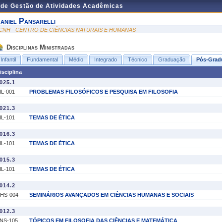
 de Gestão de Atividades Acadêmicas
aniel Pansarelli
CNH - CENTRO DE CIÊNCIAS NATURAIS E HUMANAS
Disciplinas Ministradas
Infantil
Fundamental
Médio
Integrado
Técnico
Graduação
Pós-Grad
isciplina
025.1
IL-001
PROBLEMAS FILOSÓFICOS E PESQUISA EM FILOSOFIA
021.3
IL-101
TEMAS DE ÉTICA
016.3
IL-101
TEMAS DE ÉTICA
015.3
IL-101
TEMAS DE ÉTICA
014.2
HS-004
SEMINÁRIOS AVANÇADOS EM CIÊNCIAS HUMANAS E SOCIAIS
012.3
NS-105
TÓPICOS EM FILOSOFIA DAS CIÊNCIAS E MATEMÁTICA