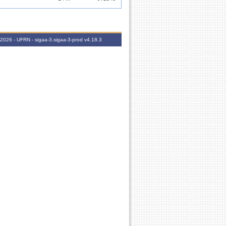
-2026 - UFRN - sigaa-3.sigaa-3-prod
v4.18.3