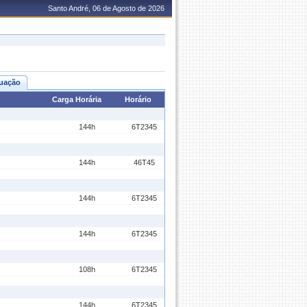
Santo André, 06 de Agosto de 2026
uação
Carga Horária
Horário
144h
6T2345
144h
46T45
144h
6T2345
144h
6T2345
108h
6T2345
144h
6T2345