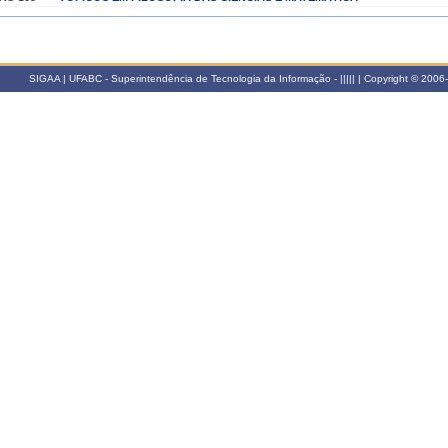
SIGAA | UFABC - Superintendência de Tecnologia da Informação - ||||| | Copyright © 2006