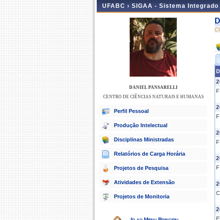
UFABC ›
SIGAA - Sistema Integrado
D
C
D
2
DANIEL PANSARELLI
F
CENTRO DE CIÊNCIAS NATURAIS E HUMANAS
2
Perfil Pessoal
F
Produção Intelectual
2
Disciplinas Ministradas
F
Relatórios de Carga Horária
2
F
Projetos de Pesquisa
Atividades de Extensão
2
C
Projetos de Monitoria
2
E
Ir ao Menu Principal