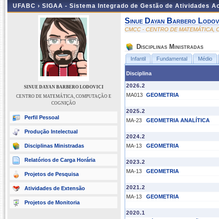
UFABC ›
SIGAA - Sistema Integrado de Gestão de Atividades 
Sinue Dayan Barbero Lodovi
CMCC - CENTRO DE MATEMÁTICA,
Disciplinas Ministradas
Infantil
Fundamental
Médio
Disciplina
2026.2
SINUE DAYAN BARBERO LODOVICI
MA013
GEOMETRIA
CENTRO DE MATEMÁTICA, COMPUTAÇÃO E
COGNIÇÃO
2025.2
Perfil Pessoal
MA-23
GEOMETRIA ANALÍTICA
Produção Intelectual
2024.2
Disciplinas Ministradas
MA-13
GEOMETRIA
Relatórios de Carga Horária
2023.2
MA-13
GEOMETRIA
Projetos de Pesquisa
2021.2
Atividades de Extensão
MA-13
GEOMETRIA
Projetos de Monitoria
2020.1