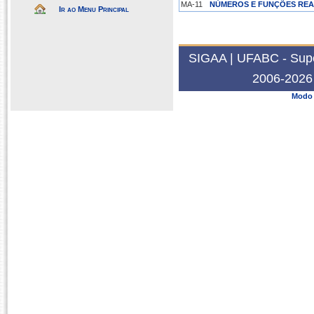
MA-11
NÚMEROS E FUNÇÕES REA
Ir ao Menu Principal
2019.3
MA-21
RESOLUÇÃO DE PROBLEM
SIGAA | UFABC - Super
2019.1
2006-2026 
RECURSOS COMPUTACIONA
MA-36
Modo 
MATEMÁTICA
2018.1
MA-23
GEOMETRIA ANALÍTICA
RECURSOS COMPUTACIONA
MA-36
MATEMÁTICA
2017.3
MA-21
RESOLUÇÃO DE PROBLEM
2017.1
MA-14
ARITMÉTICA
MA-13
GEOMETRIA
MA-11
NÚMEROS E FUNÇÕES REA
2015.2
MA-13
GEOMETRIA