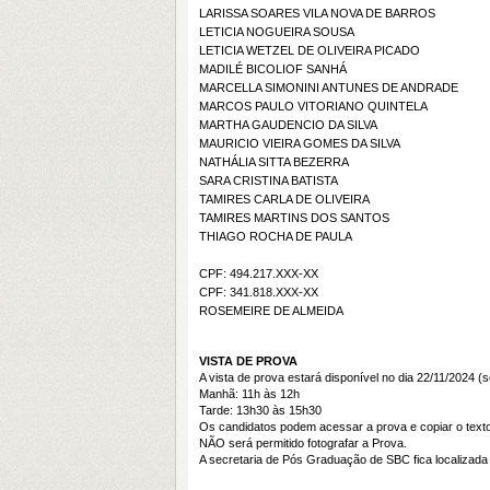
LARISSA SOARES VILA NOVA DE BARROS
LETICIA NOGUEIRA SOUSA
LETICIA WETZEL DE OLIVEIRA PICADO
MADILÉ BICOLIOF SANHÁ
MARCELLA SIMONINI ANTUNES DE ANDRADE
MARCOS PAULO VITORIANO QUINTELA
MARTHA GAUDENCIO DA SILVA
MAURICIO VIEIRA GOMES DA SILVA
NATHÁLIA SITTA BEZERRA
SARA CRISTINA BATISTA
TAMIRES CARLA DE OLIVEIRA
TAMIRES MARTINS DOS SANTOS
THIAGO ROCHA DE PAULA
CPF: 494.217.XXX-XX
CPF: 341.818
.XXX-XX
ROSEMEIRE DE ALMEIDA
VISTA DE PROVA
A vista de prova estará disponível no dia 22/11/2024 
Manhã: 11h às 12h
Tarde: 13h30 às 15h30
Os candidatos podem acessar a prova e copiar o texto
NÃO será permitido fotografar a Prova.
A secretaria de Pós Graduação de SBC fica localizada 