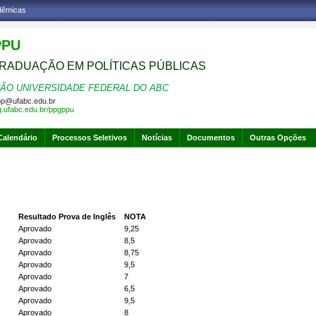
adêmicas
PPU
RADUAÇÃO EM POLÍTICAS PÚBLICAS
ÃO UNIVERSIDADE FEDERAL DO ABC
p@ufabc.edu.br
pg.ufabc.edu.br/ppgppu
Calendário
Processos Seletivos
Notícias
Documentos
Outras Opções
Resultado Prova de Inglês
NOTA
Aprovado
9,25
Aprovado
8,5
Aprovado
8,75
Aprovado
9,5
Aprovado
7
Aprovado
6,5
Aprovado
9,5
Aprovado
8