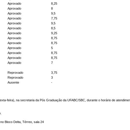
Aprovado
8,25
Aprovado
8
Aprovado
9,5
Aprovado
7,75
Aprovado
9,5
Aprovado
8,5
Aprovado
9,25
Aprovado
8,75
Aprovado
8,75
Aprovado
5
Aprovado
8,75
Aprovado
8,75
Aprovado
7
Reprovado
3,75
Reprovado
3
Ausente
-
(sexta-feira), na secretaria da Pós Graduação da UFABC/SBC, durante o horário de atendimen
.
no Bloco Delta, Térreo, sala 24