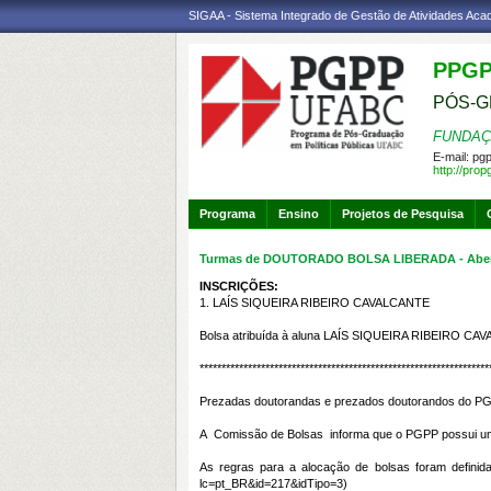
SIGAA - Sistema Integrado de Gestão de Atividades Ac
PPG
PÓS-G
FUNDAÇ
E-mail:
pgp
http://pro
Programa
Ensino
Projetos de Pesquisa
Turmas de DOUTORADO BOLSA LIBERADA - Abert
INSCRIÇÕES:
1.
LAÍS SIQUEIRA RIBEIRO CAVALCANTE
Bolsa atribuída à aluna
LAÍS SIQUEIRA RIBEIRO CA
******************************************************************
Prezadas doutorandas e prezados doutorandos do P
A Comissão de Bolsas informa que o PGPP possui uma
As regras para a alocação de bolsas foram definid
lc=pt_BR&id=217&idTipo=3
)