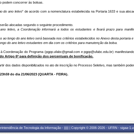
o podem concorrer às bolsas.
go do ano letivo
” de acordo com a nomenclatura estabelecida na Portaria 1633 e sua aloca
s serão alocadas segundo o seguinte procedimento.
 ano letivo, a Coordenação informará a todos os estudantes e fixará prazo para mani
as ao longo do ano letivo será baseada nos critérios estabelecidos no Anexo desta portaria e
ongo do ano letivo estudantes em dia com os critérios para manutenção da bolsa.
l à Coordenação do Programa (
pgpp.ufabc@gmail.com
e
pgpp@ufabc.edu.br
) manifestand
do Artigo 6º para definição dos percentuais de bonificação.
artir dos dados disponibilizados no ato de inscrição no Processo Seletivo, mas também podem
 23h59 do dia 21/06/2023 (QUARTA - FEIRA).
ntendência de Tecnologia da Informação - ||||| | Copyright © 2006-2026 - UFRN - sigaa-1.uf