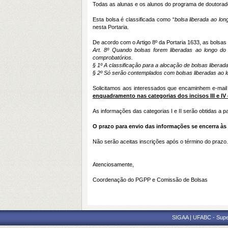
Todas as alunas e os alunos do programa de doutorad
Esta bolsa é classificada como “
bolsa liberada ao lon
nesta Portaria.
De acordo com o Artigo 8º da Portaria 1633, as bolsa
Art. 8º Quando bolsas forem liberadas ao longo do
comprobatórios.
§ 1º A classificação para a alocação de bolsas liberad
§ 2º Só serão contemplados com bolsas liberadas ao l
Solicitamos aos interessados que encaminhem e-mai
enquadramento nas categorias dos incisos III e IV 
As informações das categorias I e II serão obtidas a p
O prazo para envio das informações se encerra às
Não serão aceitas inscrições após o término do prazo.
Atenciosamente,
Coordenação do PGPP e Comissão de Bolsas
SIGAA | UFABC - Superi