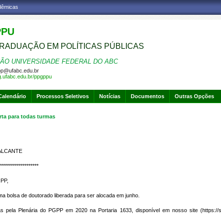
adêmicas
PPU
RADUAÇÃO EM POLÍTICAS PÚBLICAS
ÃO UNIVERSIDADE FEDERAL DO ABC
p@ufabc.edu.br
pg.ufabc.edu.br/ppgppu
Calendário
Processos Seletivos
Notícias
Documentos
Outras Opções
a para todas turmas
VALCANTE
********************
GPP,
 bolsa de doutorado liberada para ser alocada em junho.
as pela Plenária do PGPP em 2020 na Portaria 1633, disponível em nosso site (
https:/