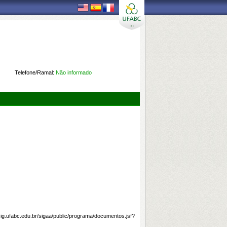
Telefone/Ramal:
Não informado
/sig.ufabc.edu.br/sigaa/public/programa/documentos.jsf?