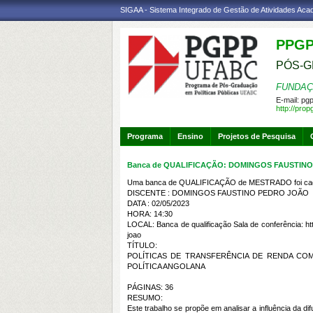
SIGAA - Sistema Integrado de Gestão de Atividades Ac
PPG
PÓS-G
FUNDAÇ
E-mail:
pgp
http://pro
Programa
Ensino
Projetos de Pesquisa
Banca de QUALIFICAÇÃO: DOMINGOS FAUSTIN
Uma banca de QUALIFICAÇÃO de MESTRADO foi cada
DISCENTE : DOMINGOS FAUSTINO PEDRO JOÃO
DATA : 02/05/2023
HORA: 14:30
LOCAL: Banca de qualificação Sala de conferência: htt
joao
TÍTULO:
POLÍTICAS DE TRANSFERÊNCIA DE RENDA CO
POLÍTICA ANGOLANA
PÁGINAS: 36
RESUMO:
Este trabalho se propõe em analisar a influência da 