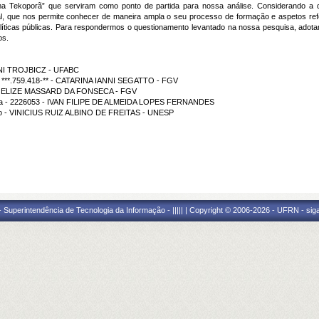
a Tekoporã” que serviram como ponto de partida para nossa análise. Considerando a dis
l, que nos permite conhecer de maneira ampla o seu processo de formação e aspetos refe
íticas públicas. Para respondermos o questionamento levantado na nossa pesquisa, adota
os.
 BENI TROJBICZ - UFABC
 - ***.759.418-** - CATARINA IANNI SEGATTO - FGV
ção - ELIZE MASSARD DA FONSECA - FGV
rama - 2226053 - IVAN FILIPE DE ALMEIDA LOPES FERNANDES
ição - VINICIUS RUIZ ALBINO DE FREITAS - UNESP
Superintendência de Tecnologia da Informação - ||||| | Copyright © 2006-2026 - UFRN - sig