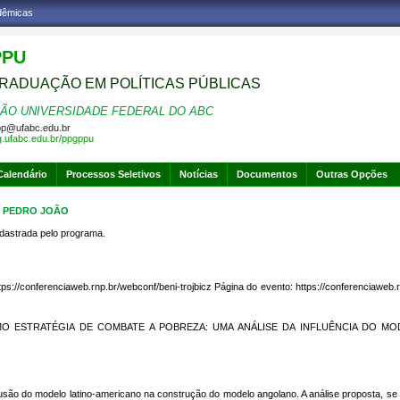
adêmicas
PPU
RADUAÇÃO EM POLÍTICAS PÚBLICAS
ÃO UNIVERSIDADE FEDERAL DO ABC
p@ufabc.edu.br
pg.ufabc.edu.br/ppgppu
Calendário
Processos Seletivos
Notícias
Documentos
Outras Opções
O PEDRO JOÃO
strada pelo programa.
ps://conferenciaweb.rnp.br/webconf/beni-trojbicz Página do evento: https://conferenciaweb.
MO ESTRATÉGIA DE COMBATE A POBREZA: UMA ANÁLISE DA INFLUÊNCIA DO M
difusão do modelo latino-americano na construção do modelo angolano. A análise proposta, s