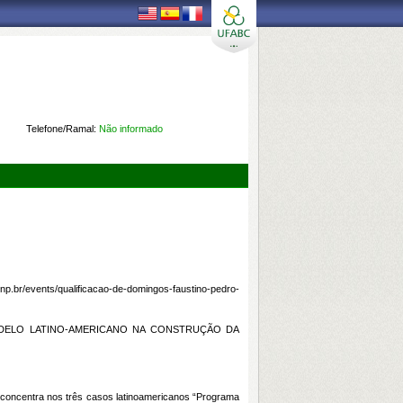
Telefone/Ramal:
Não informado
rnp.br/events/qualificacao-de-domingos-faustino-pedro-
ODELO LATINO-AMERICANO NA CONSTRUÇÃO DA
e concentra nos três casos latinoamericanos “Programa