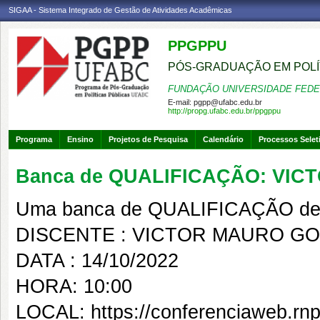
SIGAA - Sistema Integrado de Gestão de Atividades Acadêmicas
PPGPPU
PÓS-GRADUAÇÃO EM POLÍ
FUNDAÇÃO UNIVERSIDADE FEDE
E-mail:
pgpp@ufabc.edu.br
http://propg.ufabc.edu.br/ppgppu
Programa
Ensino
Projetos de Pesquisa
Calendário
Processos Selet
Banca de QUALIFICAÇÃO: VI
Uma banca de QUALIFICAÇÃO de 
DISCENTE : VICTOR MAURO GO
DATA : 14/10/2022
HORA: 10:00
LOCAL: https://conferenciaweb.rnp