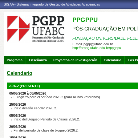
SIGAA - Sistema Integrado de Gestão de Atividades Acadêmicas
PPGPPU
PÓS-GRADUAÇÃO EM POLÍ
FUNDAÇÃO UNIVERSIDADE FEDE
E-mail:
pgpp@ufabc.edu.br
http://propg.ufabc.edu.br/ppgppu
Programa
Enseñanza
Proyectos de Investigación
Calendario
Los P
Calendario
2026.2 (PRESENTE)
05/05/2026 à 08/05/2026
→ El registro para el período 2026.2 (para alunos veteranos).
25/05/2026
→ Inicio del año escolar 2026.2.
05/05/2026
→ Inicio del Bloqueo Periodo de Clases 2026.2.
20/06/2026
→ Fin del período de clase de bloqueo 2026.2.
15/08/2026