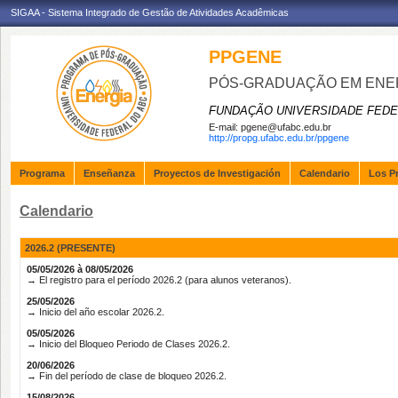
SIGAA - Sistema Integrado de Gestão de Atividades Acadêmicas
PPGENE
PÓS-GRADUAÇÃO EM ENE
FUNDAÇÃO UNIVERSIDADE FEDE
E-mail:
pgene@ufabc.edu.br
http://propg.ufabc.edu.br/ppgene
Programa
Enseñanza
Proyectos de Investigación
Calendario
Los P
Calendario
2026.2 (PRESENTE)
05/05/2026 à 08/05/2026
→ El registro para el período 2026.2 (para alunos veteranos).
25/05/2026
→ Inicio del año escolar 2026.2.
05/05/2026
→ Inicio del Bloqueo Periodo de Clases 2026.2.
20/06/2026
→ Fin del período de clase de bloqueo 2026.2.
15/08/2026