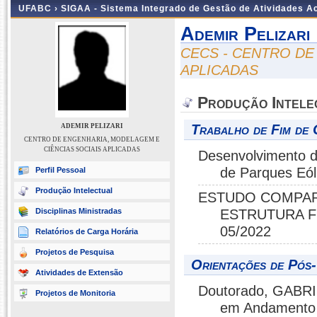
UFABC ›
SIGAA - Sistema Integrado de Gestão de Atividades 
Ademir Pelizari
CECS - CENTRO DE
APLICADAS
Produção Intele
Trabalho de Fim de 
ADEMIR PELIZARI
CENTRO DE ENGENHARIA, MODELAGEM E
CIÊNCIAS SOCIAIS APLICADAS
Desenvolvimento d
de Parques Eó
Perfil Pessoal
Produção Intelectual
ESTUDO COMPAR
Disciplinas Ministradas
ESTRUTURA F
05/2022
Relatórios de Carga Horária
Projetos de Pesquisa
Orientações de Pós
Atividades de Extensão
Doutorado, GABRI
Projetos de Monitoria
em Andamento