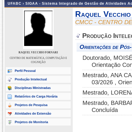
UFABC ›
SIGAA - Sistema Integrado de Gestão de Atividades 
Raquel Vecchio
CMCC - CENTRO D
Produção Intele
Orientações de Pós
RAQUEL VECCHIO FORNARI
Doutorado, MOIS
CENTRO DE MATEMÁTICA, COMPUTAÇÃO E
COGNIÇÃO
Orientação Con
Perfil Pessoal
Mestrado, ANA C
Produção Intelectual
03/2026 , Orie
Disciplinas Ministradas
Mestrado, LORENA
Relatórios de Carga Horária
Mestrado, BARBAR
Projetos de Pesquisa
Concluída
Atividades de Extensão
Projetos de Monitoria