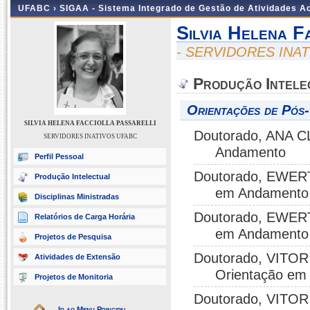
UFABC ›
SIGAA - Sistema Integrado de Gestão de Atividades 
Silvia Helena F
- SERVIDORES INA
Produção Intele
Orientações de Pós
SILVIA HELENA FACCIOLLA PASSARELLI
Doutorado, ANA C
SERVIDORES INATIVOS UFABC
Andamento
Perfil Pessoal
Doutorado, EWER
Produção Intelectual
em Andamento
Disciplinas Ministradas
Doutorado, EWER
Relatórios de Carga Horária
em Andamento
Projetos de Pesquisa
Doutorado, VITOR
Atividades de Extensão
Orientação em
Projetos de Monitoria
Doutorado, VITOR
Ir ao Menu Principal