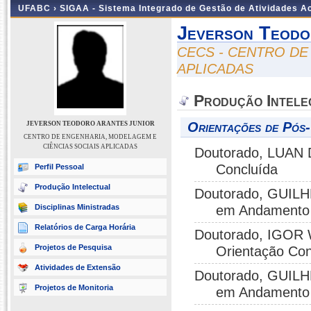
UFABC ›
SIGAA - Sistema Integrado de Gestão de Atividades 
Jeverson Teodo
CECS - CENTRO DE
APLICADAS
Produção Intele
Orientações de Pós
JEVERSON TEODORO ARANTES JUNIOR
CENTRO DE ENGENHARIA, MODELAGEM E
CIÊNCIAS SOCIAIS APLICADAS
Doutorado, LUAN 
Concluída
Perfil Pessoal
Produção Intelectual
Doutorado, GUILH
Disciplinas Ministradas
em Andamento
Relatórios de Carga Horária
Doutorado, IGOR 
Projetos de Pesquisa
Orientação Con
Atividades de Extensão
Doutorado, GUILH
Projetos de Monitoria
em Andamento