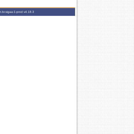
t.br.sigaa-1-prod
v4.18.3