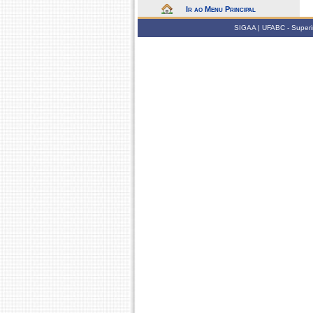
Ir ao Menu Principal
SIGAA | UFABC - Superin