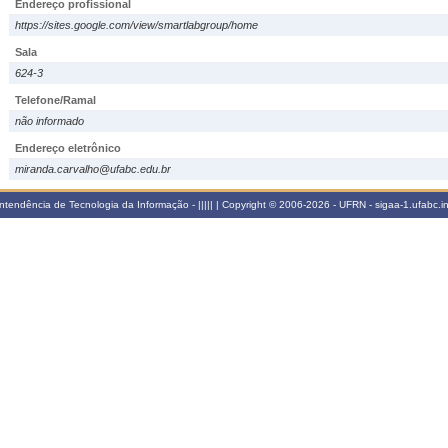
Endereço profissional
https://sites.google.com/view/smartlabgroup/home
Sala
624-3
Telefone/Ramal
não informado
Endereço eletrônico
miranda.carvalho@ufabc.edu.br
tendência de Tecnologia da Informação - ||||| | Copyright © 2006-2026 - UFRN - sigaa-1.ufabc.in