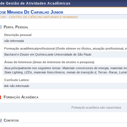
 de Gestão de Atividades Acadêmicas
ose Miranda De Carvalho Junior
CNH - CENTRO DE CIÊNCIAS NATURAIS E HUMANAS
Perfil Pessoal
Descrição pessoal
não informada
Formação acadêmica/profissional (Onde obteve os títulos, atuação profissional, et
Bacharel e Doutor em Química pela Universidade de São Paulo
Áreas de Interesse
(áreas de interesse de ensino e pesquisa)
Atua principalmente nos seguintes temas: Materiais conversores de energia, materiais ino
State Lighting, LEDs, materiais fotocrômicos, metais de transição d, Terras- Raras, Lum
Currículo Lattes:
link não informado
Formação Acadêmica
Formação acadêmica não cadastrada
Contatos