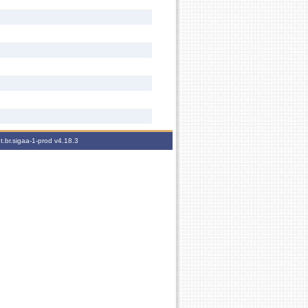
t.br.sigaa-1-prod
v4.18.3