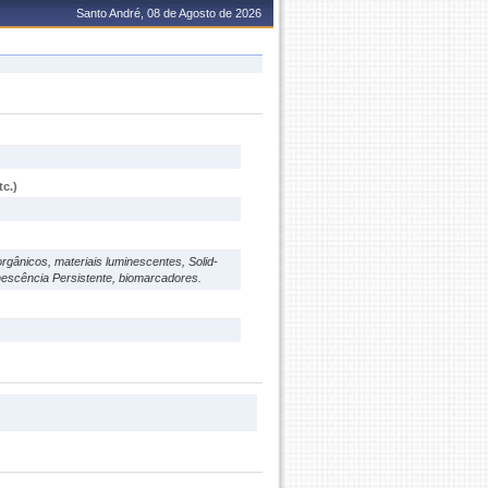
Santo André, 08 de Agosto de 2026
c.)
rgânicos, materiais luminescentes, Solid-
inescência Persistente, biomarcadores.