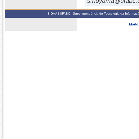
s.noyama@ufabc.e
SIGAA | UFABC - Superintendência de Tecnologia da Informação -
Modo 