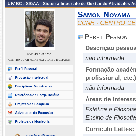
UFABC ›
SIGAA - Sistema Integrado de Gestão de Atividades 
Samon Noyama
CCNH - CENTRO DE
Perfil Pessoal
Descrição pessoa
SAMON NOYAMA
não informada
CENTRO DE CIÊNCIAS NATURAIS E HUMANAS
Formação acadêmi
Perfil Pessoal
profissional, etc.
Produção Intelectual
Disciplinas Ministradas
não informada
Relatórios de Carga Horária
Áreas de Interes
Projetos de Pesquisa
Estética e Filosofi
Atividades de Extensão
Ensino de Filosofia
Projetos de Monitoria
Currículo Lattes:
Ir ao Menu Principal