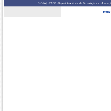
SIGAA | UFABC - Superintendência de Tecnologia da Informação -
Modo 