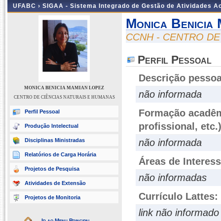
UFABC ›
SIGAA - Sistema Integrado de Gestão de Atividades 
Monica Benicia
CCNH - CENTRO DE
Perfil Pessoal
Descrição pessoa
MONICA BENICIA MAMIAN LOPEZ
não informada
CENTRO DE CIÊNCIAS NATURAIS E HUMANAS
Formação acadêmi
Perfil Pessoal
profissional, etc.
Produção Intelectual
Disciplinas Ministradas
não informada
Relatórios de Carga Horária
Áreas de Interes
Projetos de Pesquisa
não informadas
Atividades de Extensão
Currículo Lattes:
Projetos de Monitoria
link não informado
Ir ao Menu Principal