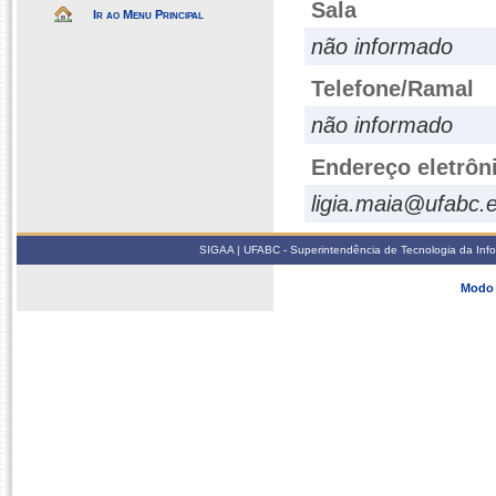
Sala
Ir ao Menu Principal
não informado
Telefone/Ramal
não informado
Endereço eletrôn
ligia.maia@ufabc.
SIGAA | UFABC - Superintendência de Tecnologia da Infor
Modo 