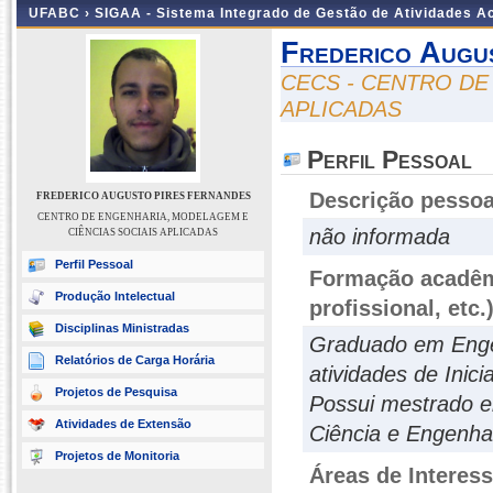
UFABC ›
SIGAA - Sistema Integrado de Gestão de Atividades 
Frederico Augu
CECS - CENTRO DE
APLICADAS
Perfil Pessoal
Descrição pessoa
FREDERICO AUGUSTO PIRES FERNANDES
CENTRO DE ENGENHARIA, MODELAGEM E
não informada
CIÊNCIAS SOCIAIS APLICADAS
Perfil Pessoal
Formação acadêmi
Produção Intelectual
profissional, etc.
Disciplinas Ministradas
Graduado em Engen
Relatórios de Carga Horária
atividades de Inici
Projetos de Pesquisa
Possui mestrado e
Atividades de Extensão
Ciência e Engenhar
Projetos de Monitoria
Áreas de Interes