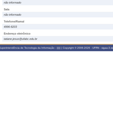
não informado
Sala
não informado
Telefone/Ramal
4996-8203
Endereço eletrônico
tatiane.jesus@ufabc.edu.br
perintendência de Tecnologia da Informação - ||||| | Copyright © 2006-2026 - UFRN - sigaa-3.s