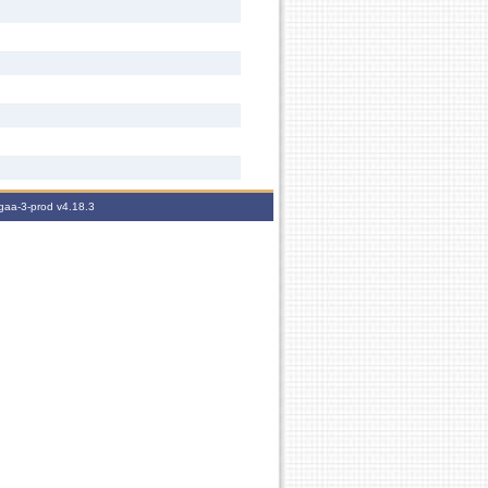
igaa-3-prod
v4.18.3