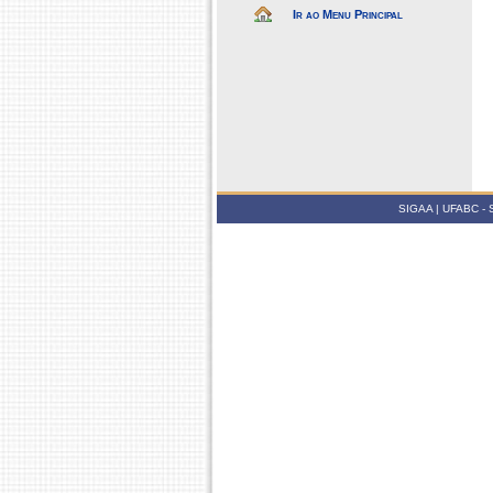
Ir ao Menu Principal
SIGAA | UFABC - Su