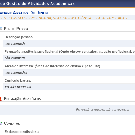
 de Gestão de Atividades Acadêmicas
atiane Araujo De Jesus
ECS - CENTRO DE ENGENHARIA, MODELAGEM E CIÊNCIAS SOCIAIS APLICADAS
Perfil Pessoal
Descrição pessoal
não informada
Formação acadêmica/profissional (Onde obteve os títulos, atuação profissional, et
não informada
Áreas de Interesse
(áreas de interesse de ensino e pesquisa)
não informadas
Currículo Lattes:
link não informado
Formação Acadêmica
Formação acadêmica não cadastrada
Contatos
Endereço profissional