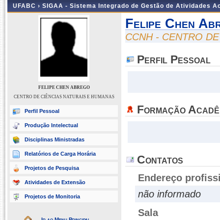
UFABC ›
SIGAA - Sistema Integrado de Gestão de Atividades 
Felipe Chen Ab
CCNH - CENTRO DE
Perfil Pessoal
FELIPE CHEN ABREGO
CENTRO DE CIÊNCIAS NATURAIS E HUMANAS
Formação Acadê
Perfil Pessoal
Produção Intelectual
Disciplinas Ministradas
Relatórios de Carga Horária
Contatos
Projetos de Pesquisa
Endereço profiss
Atividades de Extensão
não informado
Projetos de Monitoria
Sala
Ir ao Menu Principal