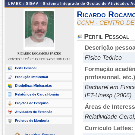
UFABC ›
SIGAA - Sistema Integrado de Gestão de Atividades 
Ricardo Rocam
CCNH - CENTRO DE
Perfil Pessoal
Descrição pessoa
RICARDO ROCAMORA PASZKO
Físico Teórico
CENTRO DE CIÊNCIAS NATURAIS E HUMANAS
Formação acadêmi
Perfil Pessoal
profissional, etc.
Produção Intelectual
Disciplinas Ministradas
Bacharel em Física
IFT-Unesp (2006).
Relatórios de Carga Horária
Projetos de Pesquisa
Áreas de Interes
Atividades de Extensão
Relatividade Gera
Projetos de Monitoria
Currículo Lattes:
Ir ao Menu Principal