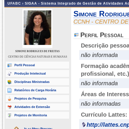
UFABC ›
SIGAA - Sistema Integrado de Gestão de Atividades 
Simone Rodrigu
CCNH - CENTRO DE
Perfil Pessoal
Descrição pessoa
SIMONE RODRIGUES DE FREITAS
não informada
CENTRO DE CIÊNCIAS NATURAIS E HUMANAS
Formação acadêmi
Perfil Pessoal
profissional, etc.
Produção Intelectual
Disciplinas Ministradas
não informada
Relatórios de Carga Horária
Áreas de Interes
Projetos de Pesquisa
não informadas
Atividades de Extensão
Currículo Lattes:
Projetos de Monitoria
http://lattes.c
Ir ao Menu Principal