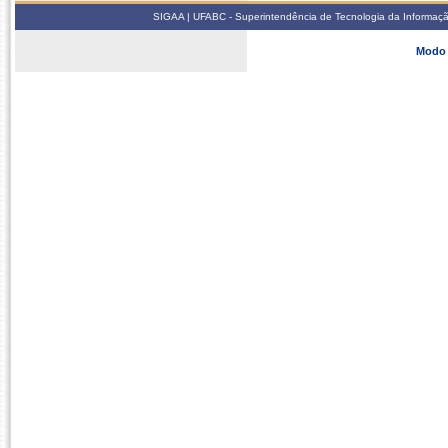
SIGAA | UFABC - Superintendência de Tecnologia da Informação -
Modo 