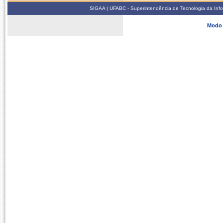
SIGAA | UFABC - Superintendência de Tecnologia da Infor
Modo 