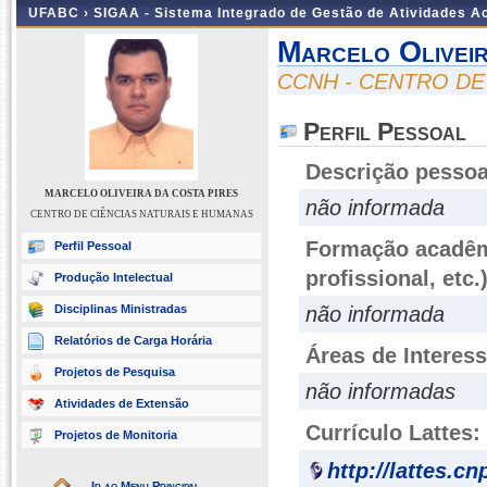
UFABC ›
SIGAA - Sistema Integrado de Gestão de Atividades 
Marcelo Olivei
CCNH - CENTRO DE
Perfil Pessoal
Descrição pessoa
MARCELO OLIVEIRA DA COSTA PIRES
não informada
CENTRO DE CIÊNCIAS NATURAIS E HUMANAS
Formação acadêmi
Perfil Pessoal
profissional, etc.
Produção Intelectual
Disciplinas Ministradas
não informada
Relatórios de Carga Horária
Áreas de Interes
Projetos de Pesquisa
não informadas
Atividades de Extensão
Currículo Lattes:
Projetos de Monitoria
http://lattes.c
Ir ao Menu Principal