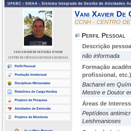
UFABC ›
SIGAA - Sistema Integrado de Gestão de Atividades 
Vani Xavier De 
CCNH - CENTRO DE
Perfil Pessoal
Descrição pessoa
VANI XAVIER DE OLIVEIRA JUNIOR
não informada
CENTRO DE CIÊNCIAS NATURAIS E HUMANAS
Formação acadêmi
Perfil Pessoal
profissional, etc.
Produção Intelectual
Disciplinas Ministradas
Bacharel em Quími
Mestre e Doutor e
Relatórios de Carga Horária
Projetos de Pesquisa
Áreas de Interes
Atividades de Extensão
Peptídeos antimic
Projetos de Monitoria
Leishmanioses
Ir ao Menu Principal