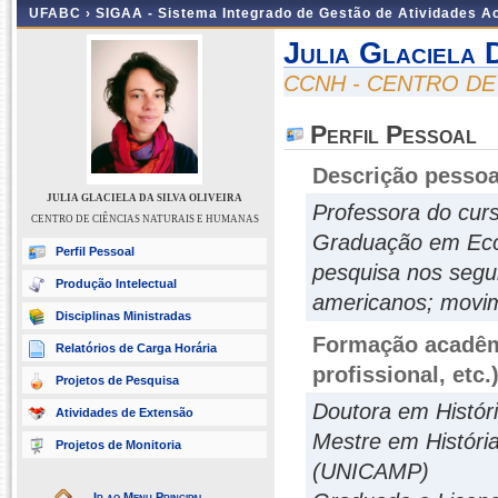
UFABC ›
SIGAA - Sistema Integrado de Gestão de Atividades 
Julia Glaciela 
CCNH - CENTRO DE
Perfil Pessoal
Descrição pessoa
JULIA GLACIELA DA SILVA OLIVEIRA
Professora do cur
CENTRO DE CIÊNCIAS NATURAIS E HUMANAS
Graduação em Econ
Perfil Pessoal
pesquisa nos segui
Produção Intelectual
americanos; movime
Disciplinas Ministradas
Formação acadêmi
Relatórios de Carga Horária
profissional, etc.
Projetos de Pesquisa
Doutora em Histór
Atividades de Extensão
Mestre em Históri
Projetos de Monitoria
(UNICAMP)
Ir ao Menu Principal