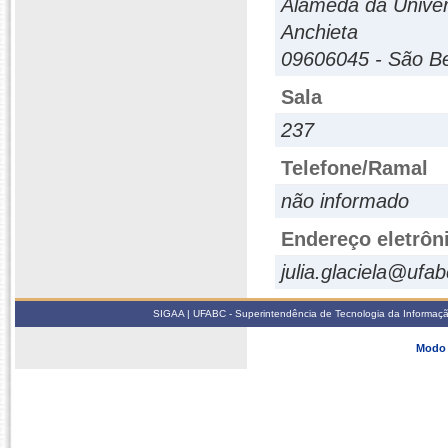
Alameda da Unive
Anchieta
09606045 - São Be
Sala
237
Telefone/Ramal
não informado
Endereço eletrôn
julia.glaciela@ufa
SIGAA | UFABC - Superintendência de Tecnologia da Informação -
Modo 