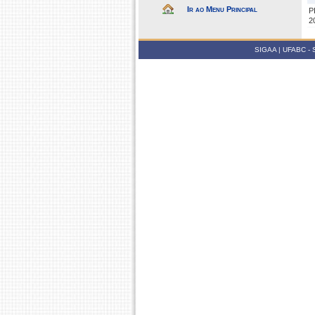
Ir ao Menu Principal
P
2
SIGAA | UFABC - Su