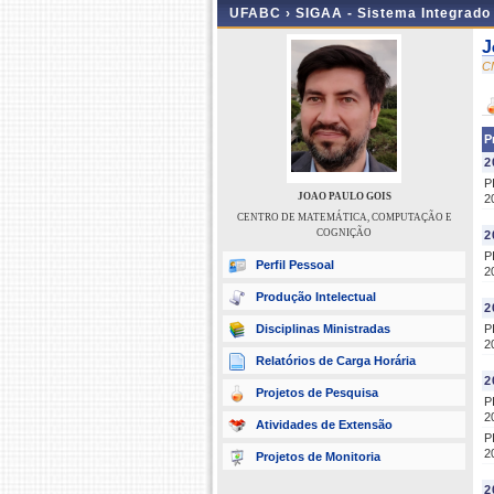
UFABC ›
SIGAA - Sistema Integrado
J
C
P
2
P
JOAO PAULO GOIS
2
CENTRO DE MATEMÁTICA, COMPUTAÇÃO E
COGNIÇÃO
2
P
Perfil Pessoal
2
Produção Intelectual
2
Disciplinas Ministradas
P
2
Relatórios de Carga Horária
2
Projetos de Pesquisa
P
2
Atividades de Extensão
P
2
Projetos de Monitoria
2