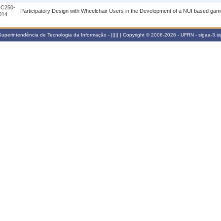
IC250-
Participatory Design with Wheelchair Users in the Development of a NUI based gam
014
perintendência de Tecnologia da Informação - ||||| | Copyright © 2006-2026 - UFRN - sigaa-3.s