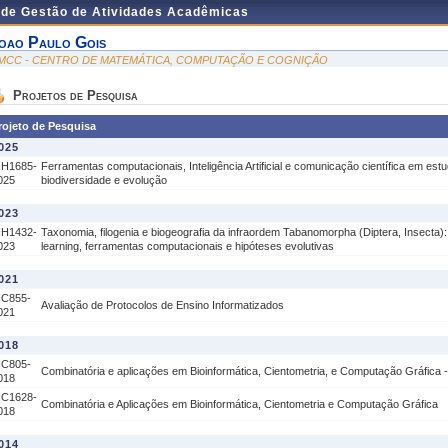
 de Gestão de Atividades Acadêmicas
oao Paulo Gois
MCC - CENTRO DE MATEMÁTICA, COMPUTAÇÃO E COGNIÇÃO
Projetos de Pesquisa
rojeto de Pesquisa
025
IH1685-
Ferramentas computacionais, Inteligência Artificial e comunicação científica em est
025
biodiversidade e evolução
023
IH1432-
Taxonomia, filogenia e biogeografia da infraordem Tabanomorpha (Diptera, Insecta)
023
learning, ferramentas computacionais e hipóteses evolutivas
021
IC855-
Avaliação de Protocolos de Ensino Informatizados
021
018
IC805-
Combinatória e aplicações em Bioinformática, Cientometria, e Computação Gráfica -
018
IC1628-
Combinatória e Aplicações em Bioinformática, Cientometria e Computação Gráfica
018
014