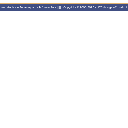
tendência de Tecnologia da Informação - ||||| | Copyright © 2006-2026 - UFRN - sigaa-2.ufabc.in