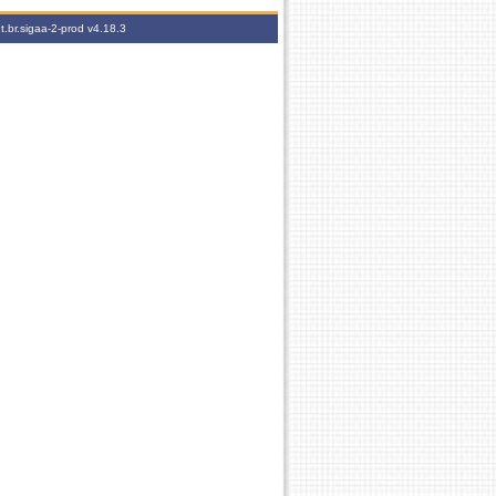
t.br.sigaa-2-prod
v4.18.3