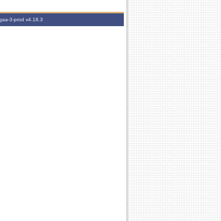
igaa-3-prod
v4.18.3