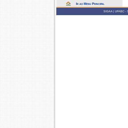
Ir ao Menu Principal
SIGAA | UFABC - Su