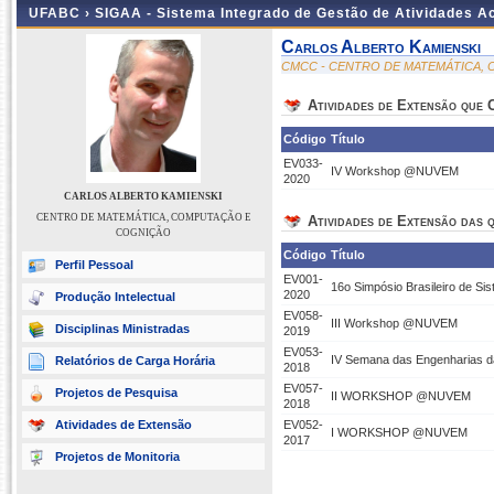
UFABC ›
SIGAA - Sistema Integrado de Gestão de Atividades 
Carlos Alberto Kamienski
CMCC - CENTRO DE MATEMÁTICA,
Atividades de Extensão que
Código
Título
EV033-
IV Workshop @NUVEM
2020
CARLOS ALBERTO KAMIENSKI
CENTRO DE MATEMÁTICA, COMPUTAÇÃO E
Atividades de Extensão das q
COGNIÇÃO
Código
Título
Perfil Pessoal
EV001-
16o Simpósio Brasileiro de Si
2020
Produção Intelectual
EV058-
III Workshop @NUVEM
Disciplinas Ministradas
2019
EV053-
IV Semana das Engenharias 
Relatórios de Carga Horária
2018
EV057-
Projetos de Pesquisa
II WORKSHOP @NUVEM
2018
Atividades de Extensão
EV052-
I WORKSHOP @NUVEM
2017
Projetos de Monitoria